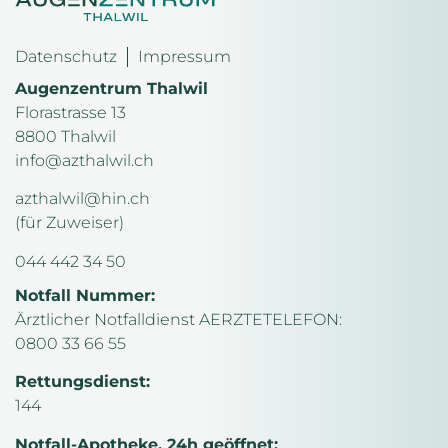
Datenschutz
Impressum
Augenzentrum Thalwil
Florastrasse 13
8800 Thalwil
info@azthalwil.ch
azthalwil@hin.ch
(für Zuweiser)
044 442 34 50
Notfall Nummer:
Ärztlicher Notfalldienst AERZTETELEFON:
0800 33 66 55
Rettungsdienst:
144
Notfall-Apotheke, 24h geöffnet: